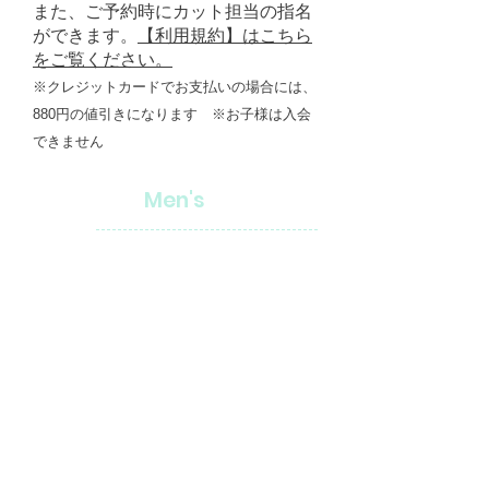
また、ご予約時にカット担当の指名
ができます。
【利用規約】はこちら
をご覧ください。
※クレジットカードでお支払いの場合には、
880円の値引きになります
​※お子様は入会
できません
Men's
Cut
大人 4,950yen
（シャンプ
ー・シェービング込）
中学生／子供 3,300yen
（シャンプ
ー・シェービング込）
Shaving
3,300yen
※表示価格はすべて税込です