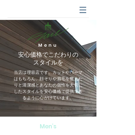
Menu
安心価格でこだわりの
スタイルを
当店は理容店です。カットやパーマ
はもちろん、顔そりや眉毛を整えた
りと清潔感とあなたの個性を大切に
したスタイルを安心価格で提供でき
るように心がけています。
Men's