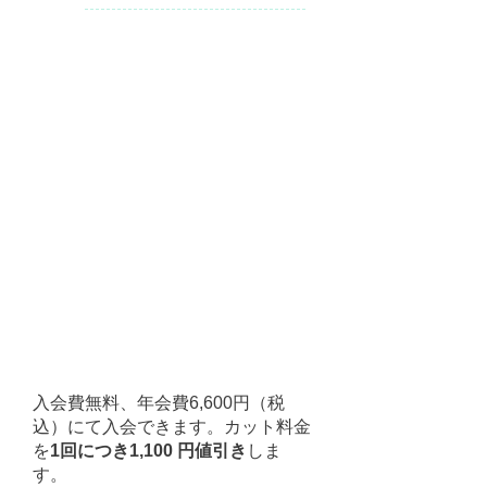
Cut
一般価格
大人 6,050yen
（シャンプ
ー・シェービング込）
中学生／子供 3,300yen
（シャンプ
ー込）
Shaving
3,300yen
会員価格
4,950yen
（シャンプー・シェービン
グ込）
※表示価格はすべて税込です
SOUL PASS
（会員制について）
入会費無料、年会費6,600円（税
込）にて入会できます。カット料金
を
1回につき1,100 円値引き
しま
す。